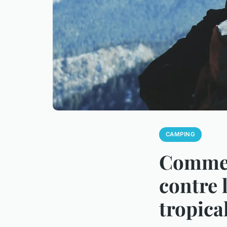
CAMPING
Commen
contre 
tropica