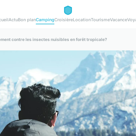
ueil
Actu
Bon plan
Camping
Croisière
Location
Tourisme
Vacance
Voy
nt contre les insectes nuisibles en forêt tropicale?