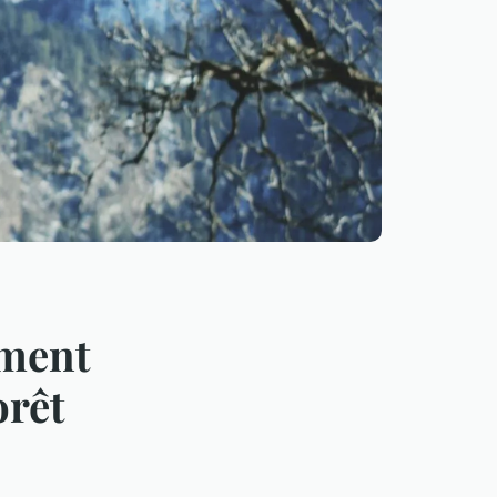
ement
orêt