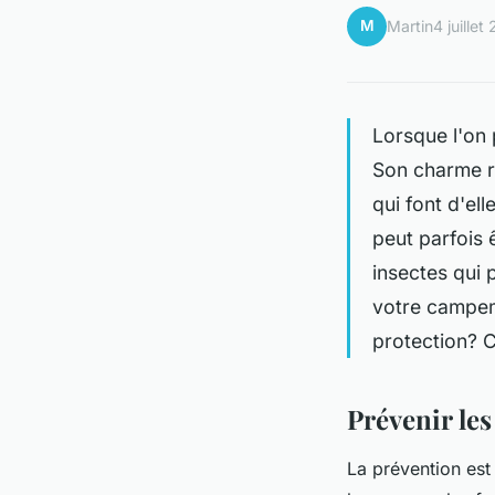
M
Martin
4 juillet
Lorsque l'on 
Son charme ré
qui font d'ell
peut parfois 
insectes qui 
votre campeme
protection? C
Prévenir les
La prévention est 