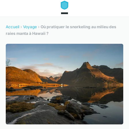
Accueil
›
Voyage
›
Où pratiquer le snorkeling au milieu des
raies manta à Hawaii ?