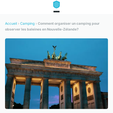
Accueil
›
Camping
›
Comment organiser un camping pour
observer les baleines en Nouvelle-Zélande?