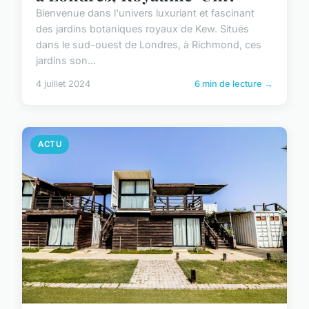
Bienvenue dans l'univers luxuriant et fascinant
des jardins botaniques royaux de Kew. Situés
dans le sud-ouest de Londres, à Richmond, ces
jardins son...
4 juillet 2024
6 min de lecture →
ACTU