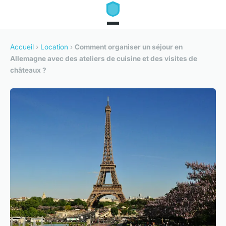
Accueil
›
Location
›
Comment organiser un séjour en
Allemagne avec des ateliers de cuisine et des visites de
châteaux ?