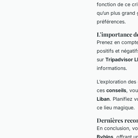
fonction de ce cri
qu’un plus grand 
préférences.
L’importance de
Prenez en compt
positifs et négat
sur
Tripadvisor 
informations.
L’exploration des
ces
conseils
, vo
Liban
. Planifiez 
ce lieu magique.
Dernières reco
En conclusion, v
Byblos
, offrant 