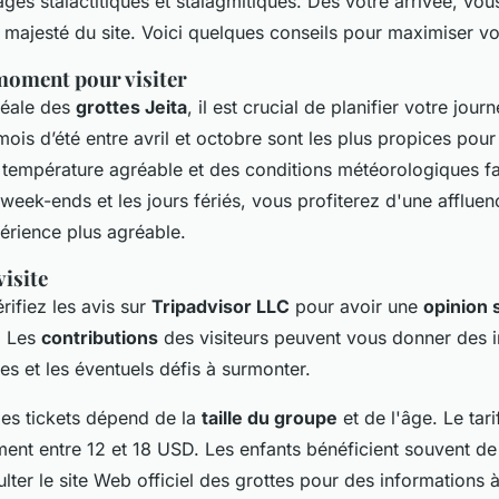
ges stalactitiques et stalagmitiques. Dès votre arrivée, vou
 majesté du site. Voici quelques conseils pour maximiser vot
moment pour visiter
éale des
grottes Jeita
, il est crucial de planifier votre jour
mois d’été entre avril et octobre sont les plus propices pour
 température agréable et des conditions météorologiques f
 week-ends et les jours fériés, vous profiterez d'une afflue
érience plus agréable.
visite
érifiez les avis sur
Tripadvisor LLC
pour avoir une
opinion 
. Les
contributions
des visiteurs peuvent vous donner des in
es et les éventuels défis à surmonter.
es tickets dépend de la
taille du groupe
et de l'âge. Le tar
ment entre 12 et 18 USD. Les enfants bénéficient souvent de 
lter le site Web officiel des grottes pour des informations à