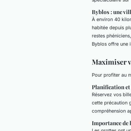
Byblos : une vil
À environ 40 kil
habitée depuis pl
restes phéniciens
Byblos offre une 
Maximiser vo
Pour profiter au 
Planification e
Réservez vos bille
cette précaution 
compréhension app
Importance de l
Les grottes ont u