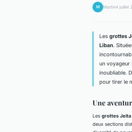
M
Martin
4 juillet
Les
grottes J
Liban
. Situé
incontournabl
un voyageur s
inoubliable. 
pour tirer le
Une aventur
Les
grottes Jeita
deux sections dis