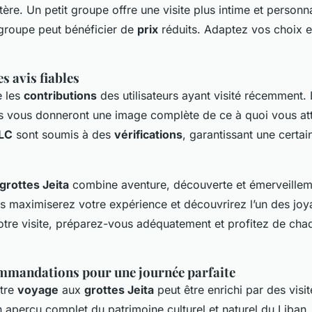
tère. Un petit groupe offre une visite plus intime et personna
groupe peut bénéficier de
prix
réduits. Adaptez vos choix e
s avis fiables
e les
contributions
des utilisateurs ayant visité récemment
ifs vous donneront une image complète de ce à quoi vous a
LLC
sont soumis à des
vérifications
, garantissant une certain
grottes Jeita
combine aventure, découverte et émerveilleme
us maximiserez votre expérience et découvrirez l’un des jo
votre visite, préparez-vous adéquatement et profitez de cha
mmandations pour une journée parfaite
otre
voyage
aux
grottes Jeita
peut être enrichi par des visi
un aperçu complet du patrimoine culturel et naturel du Liban