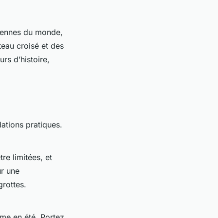
nciennes du monde,
teau croisé et des
rs d’histoire,
ations pratiques.
re limitées, et
ur une
rottes.
ême en été. Portez