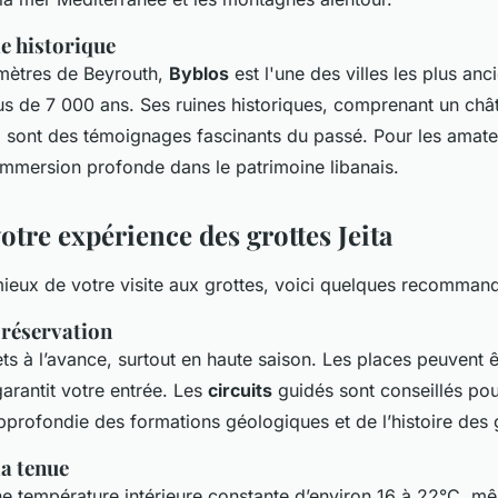
le historique
omètres de Beyrouth,
Byblos
est l'une des villes les plus a
us de 7 000 ans. Ses ruines historiques, comprenant un châ
, sont des témoignages fascinants du passé. Pour les amateu
immersion profonde dans le patrimoine libanais.
tre expérience des grottes Jeita
mieux de votre visite aux grottes, voici quelques recommand
t réservation
ts à l’avance, surtout en haute saison. Les places peuvent êt
garantit votre entrée. Les
circuits
guidés sont conseillés po
rofondie des formations géologiques et de l’histoire des g
a tenue
ne température intérieure constante d’environ 16 à 22°C, m