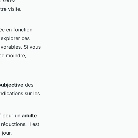
s serez
re visite.
née en fonction
 explorer ces
avorables. Si vous
nce moindre,
subjective
des
dications sur les
if pour un
adulte
réductions. Il est
 jour.