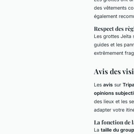
des vêtements con
également recomm
Respect des règ
Les grottes Jeita 
guides et les pan
extrêmement fragil
Avis des vis
Les
avis
sur
Trip
opinions subject
des lieux et les s
adapter votre itin
La fonction de l
La
taille du grou