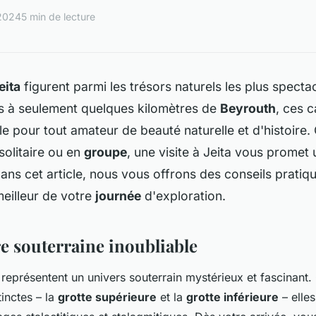
 2024
5 min de lecture
eita
figurent parmi les trésors naturels les plus specta
es à seulement quelques kilomètres de
Beyrouth
, ces c
e pour tout amateur de beauté naturelle et d'histoire
olitaire ou en
groupe
, une visite à Jeita vous promet
Dans cet article, nous vous offrons des conseils pratiqu
 meilleur de votre
journée
d'exploration.
e souterraine inoubliable
représentent un univers souterrain mystérieux et fascinan
tinctes – la
grotte supérieure
et la
grotte inférieure
– elles