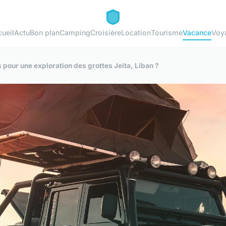
ueil
Actu
Bon plan
Camping
Croisière
Location
Tourisme
Vacance
Voy
s pour une exploration des grottes Jeita, Liban ?