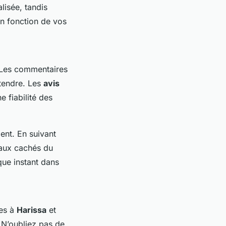
lisée, tandis
n fonction de vos
. Les commentaires
ttendre. Les
avis
e fiabilité des
nt. En suivant
yaux cachés du
que instant dans
tes à
Harissa
et
. N’oubliez pas de