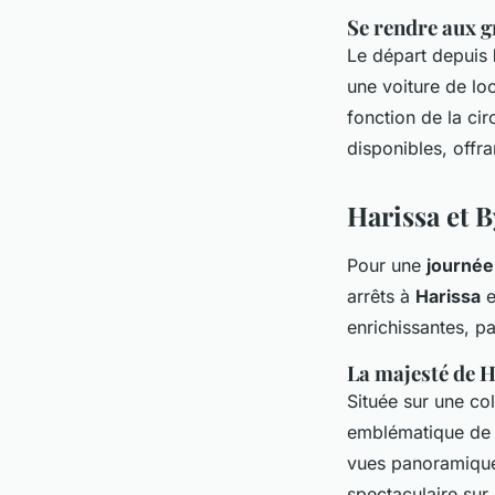
Se rendre aux gr
Le départ depuis
une voiture de lo
fonction de la ci
disponibles, offr
Harissa et 
Pour une
journée
arrêts à
Harissa
e
enrichissantes, pa
La majesté de 
Située sur une co
emblématique de N
vues panoramiques
spectaculaire sur