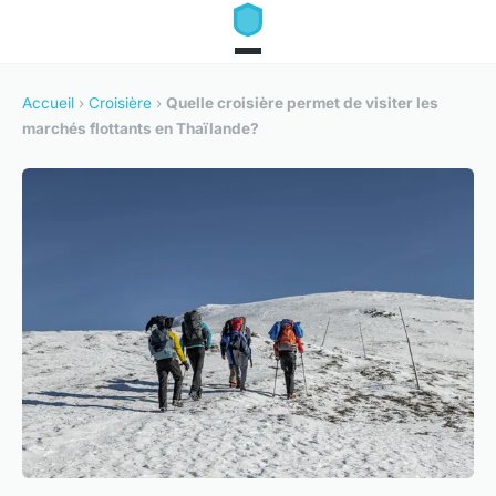
Accueil
›
Croisière
›
Quelle croisière permet de visiter les
marchés flottants en Thaïlande?