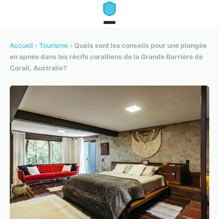
Accueil
›
Tourisme
›
Quels sont les conseils pour une plongée
en apnée dans les récifs coralliens de la Grande Barrière de
Corail, Australie?