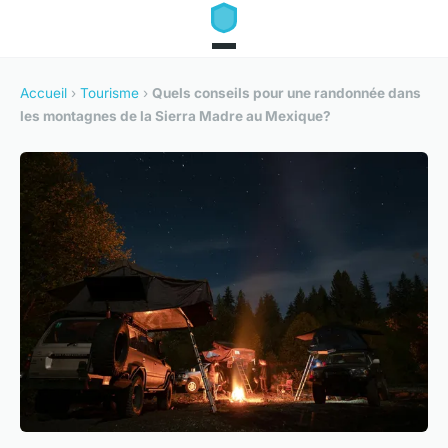
Accueil
›
Tourisme
›
Quels conseils pour une randonnée dans
les montagnes de la Sierra Madre au Mexique?